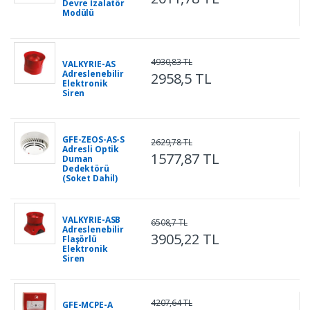
Devre İzalatör
Modülü
4930,83 TL
VALKYRIE-AS
Adreslenebilir
2958,5 TL
Elektronik
Siren
GFE-ZEOS-AS-S
2629,78 TL
Adresli Optik
1577,87 TL
Duman
Dedektörü
(Soket Dahil)
VALKYRIE-ASB
6508,7 TL
Adreslenebilir
3905,22 TL
Flaşörlü
Elektronik
Siren
4207,64 TL
GFE-MCPE-A