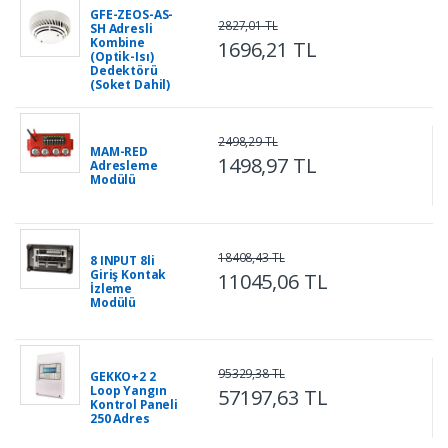
GFE-ZEOS-AS-
2827,01 TL
SH Adresli
Kombine
1696,21 TL
(Optik-Isı)
Dedektörü
(Soket Dahil)
2498,29 TL
MAM-RED
1498,97 TL
Adresleme
Modülü
18408,43 TL
8 INPUT 8li
Giriş Kontak
11045,06 TL
İzleme
Modülü
95329,38 TL
GEKKO+2 2
Loop Yangın
57197,63 TL
Kontrol Paneli
250 Adres