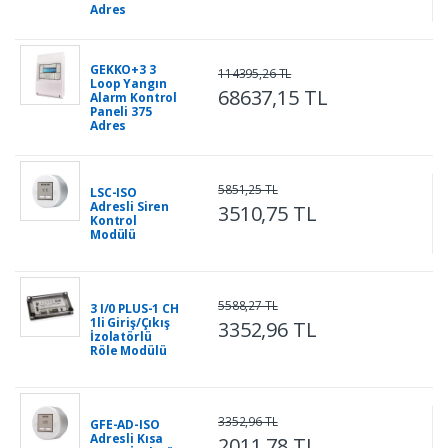
Adres
GEKKO+3 3
114395,26 TL
Loop Yangın
68637,15 TL
Alarm Kontrol
Paneli 375
Adres
5851,25 TL
LSC-ISO
Adresli Siren
3510,75 TL
Kontrol
Modülü
5588,27 TL
3 I/0 PLUS-1 CH
1li Giriş/Çıkış
3352,96 TL
İzolatörlü
Röle Modülü
3352,96 TL
GFE-AD-ISO
Adresli Kısa
2011,78 TL