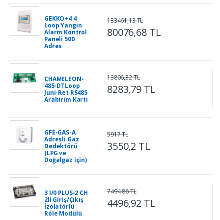
GEKKO+4 4
133461,13 TL
Loop Yangın
80076,68 TL
Alarm Kontrol
Paneli 500
Adres
13806,32 TL
CHAMELEON-
485-DTLoop
8283,79 TL
Juni-Ret RS485
Arabirim Kartı
GFE-GAS-A
5917 TL
Adresli Gaz
3550,2 TL
Dedektörü
(LPG ve
Doğalgaz için)
7494,86 TL
3 I/0 PLUS-2 CH
2li Giriş/Çıkış
4496,92 TL
İzolatörlü
Röle Modülü