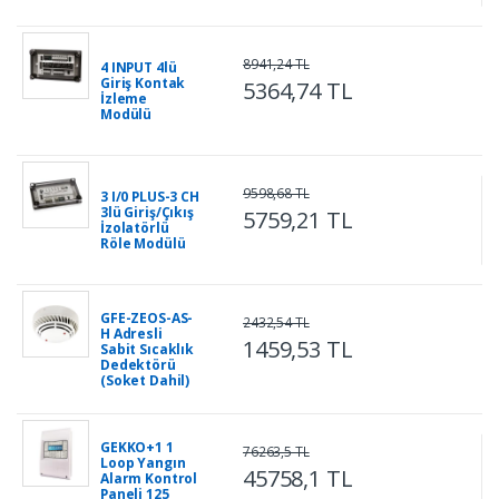
8941,24 TL
4 INPUT 4lü
Giriş Kontak
5364,74 TL
İzleme
Modülü
9598,68 TL
3 I/0 PLUS-3 CH
3lü Giriş/Çıkış
5759,21 TL
İzolatörlü
Röle Modülü
GFE-ZEOS-AS-
2432,54 TL
H Adresli
1459,53 TL
Sabit Sıcaklık
Dedektörü
(Soket Dahil)
GEKKO+1 1
76263,5 TL
Loop Yangın
45758,1 TL
Alarm Kontrol
Paneli 125