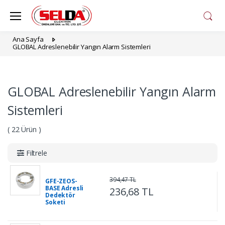
Ana Sayfa
GLOBAL Adreslenebilir Yangın Alarm Sistemleri
GLOBAL Adreslenebilir Yangın Alarm
Sistemleri
( 22 Ürün )
Filtrele
394,47 TL
GFE-ZEOS-
BASE Adresli
236,68 TL
Dedektör
Soketi