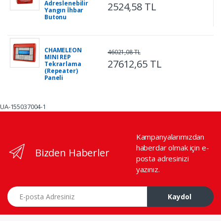
Adreslenebilir
2524,58 TL
Yangın İhbar
Butonu
CHAMELEON
46021,08 TL
MINI REP
27612,65 TL
Tekrarlama
(Repeater)
Paneli
UA-155037004-1
Kampanyalarımızdan
haberdar olmak için e-
Bizden Haberler
posta adresinizi
yazınız.
E-posta Adresiniz
Kaydol