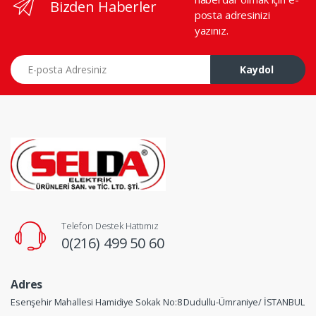
Bizden Haberler
posta adresinizi
yazınız.
E-posta Adresiniz
Kaydol
Telefon Destek Hattımız
0(216) 499 50 60
Adres
Esenşehir Mahallesi Hamidiye Sokak No:8 Dudullu-Ümraniye/ İSTANBUL