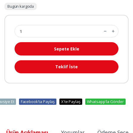
Bugün kargoda
Sepete Ekle
Teklif İste
avsiye Et
Facebook'ta Paylaş
X'te Paylaş
Whatsapp'la Gönder
Ürün Açıklaması
Yorumlar
Ödeme Seçene