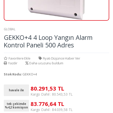
GLOBAL
GEKKO+4 4 Loop Yangın Alarm
Kontrol Paneli 500 Adres
Favorilere Ekle
Fiyatı Düşünce Haber Ver
Yazdır
Daha ucuzunu buldum
Stok Kodu
: GEKKO+4
80.291,53 TL
havale ile
Kargo Dahil : 80.543,53 TL
83.776,64 TL
tek çekimde
%4,2 komisyon
Kargo Dahil : 84.039,58 TL