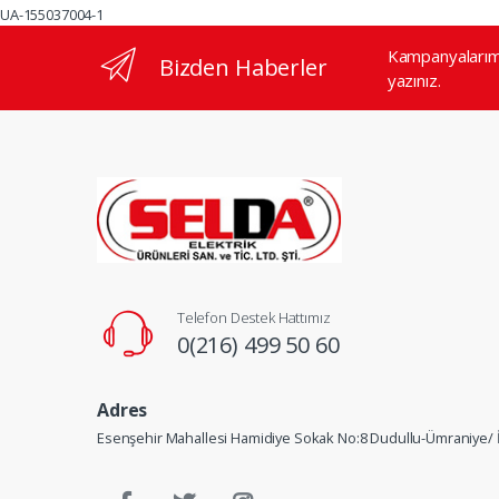
UA-155037004-1
Kampanyalarımı
Bizden Haberler
yazınız.
Telefon Destek Hattımız
0(216) 499 50 60
Adres
Esenşehir Mahallesi Hamidiye Sokak No:8 Dudullu-Ümraniye/