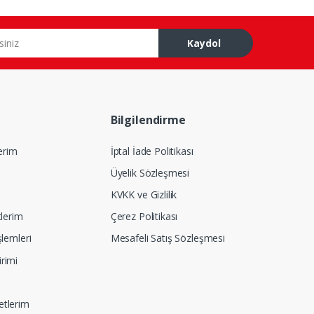
Kaydol
Bilgilendirme
lerim
İptal İade Politikası
Üyelik Sözleşmesi
KVKK ve Gizlilik
tlerim
Çerez Politikası
şlemleri
Mesafeli Satış Sözleşmesi
rimi
etlerim