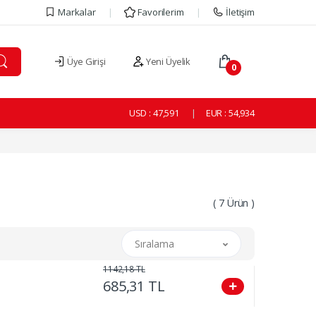
Markalar
Favorilerim
İletişim
Üye Girişi
Yeni Üyelik
0
USD :
47,591
EUR :
54,934
( 7 Ürün )
Sıralama
1142,18 TL
685,31 TL