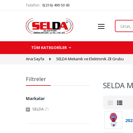
Telefon :
0(216) 499 50 60
Search
TÜM KATEGORİLER
Ana Sayfa
SELDA Mekanik ve Elektronik Zil Grubu
Filtreler
SELDA Me
Markalar
SELDA
(7)
2022