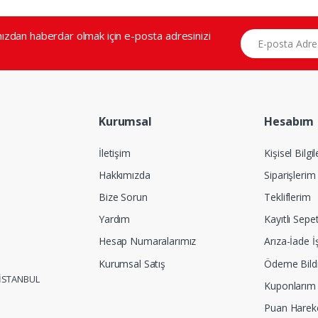
E-posta Adresiniz
zdan haberdar olmak için e-posta adresinizi
Kurumsal
Hesabım
İletişim
Kişisel Bilgi
Hakkımızda
Siparişlerim
Bize Sorun
Tekliflerim
Yardım
Kayıtlı Sepe
Hesap Numaralarımız
Arıza-İade İ
Kurumsal Satış
Ödeme Bildi
 İSTANBUL
Kuponlarım
Puan Harek