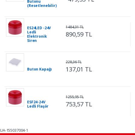
Butonu
(Resetlenebilir)
1484,31 TL
ES24LED -24V
Ledli
890,59 TL
Elektronik
Siren
228,36 TL
137,01 TL
Buton Kapağı
1255,95 TL
ESF24-24V
753,57 TL
Ledli Flaşör
UA-155037004-1