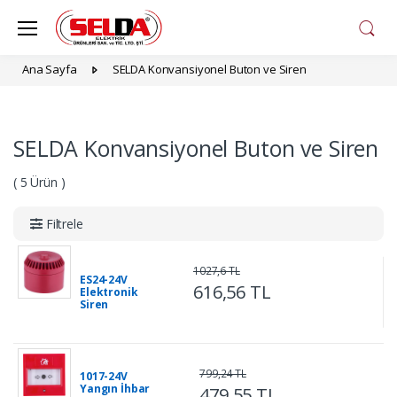
Ana Sayfa
SELDA Konvansiyonel Buton ve Siren
SELDA Konvansiyonel Buton ve Siren
( 5 Ürün )
Filtrele
1027,6 TL
ES24-24V
616,56 TL
Elektronik
Siren
799,24 TL
1017-24V
Yangın İhbar
479,55 TL