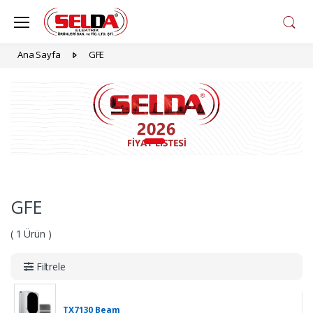
Ana Sayfa
GFE
GFE
( 1 Ürün )
Filtrele
TX7130 Beam