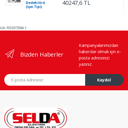
40247,6 TL
Dedektörü
(Işın Tipi)
UA-155037004-1
Kampanyalarımızdan
haberdar olmak için e-
Bizden Haberler
posta adresinizi
yazınız.
E-posta Adresiniz
Kaydol