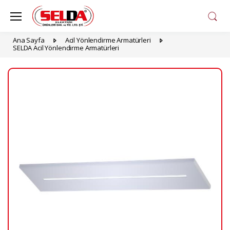
Ana Sayfa
Acil Yönlendirme Armatürleri
SELDA Acil Yönlendirme Armatürleri
Previous
Ne