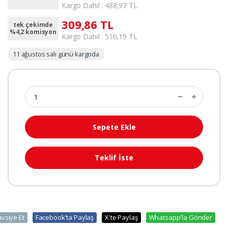
Kargo Dahil : 488,97 TL
309,86 TL
tek çekimde
%4,2 komisyon
Kargo Dahil : 510,19 TL
11 ağustos salı günü kargoda
Sepete Ekle
Teklif İste
avsiye Et
Facebook'ta Paylaş
X'te Paylaş
Whatsapp'la Gönder