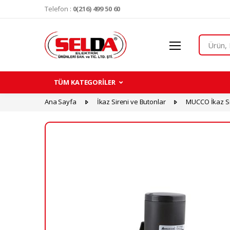
Telefon :
0(216) 499 50 60
Search
TÜM KATEGORİLER
Ana Sayfa
İkaz Sireni ve Butonlar
MUCCO İkaz Si