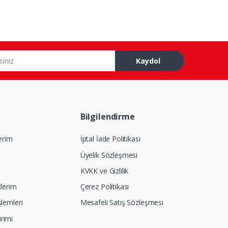
Kaydol
Bilgilendirme
lerim
İptal İade Politikası
Üyelik Sözleşmesi
KVKK ve Gizlilik
tlerim
Çerez Politikası
şlemleri
Mesafeli Satış Sözleşmesi
rimi