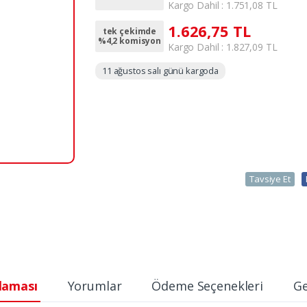
Kargo Dahil : 1.751,08 TL
1.626,75 TL
tek çekimde
%4,2 komisyon
Kargo Dahil : 1.827,09 TL
11 ağustos salı günü kargoda
Tavsiye Et
laması
Yorumlar
Ödeme Seçenekleri
Ge