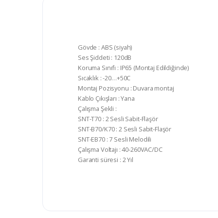
Gövde : ABS (siyah)
Ses Şiddeti : 120dB
Koruma Sınıfı : IP65 (Montaj Edildiğinde)
Sıcaklık : -20…+50C
Montaj Pozisyonu : Duvara montaj
Kablo Çıkışları : Yana
Çalışma Şekli :
SNT-T70 : 2 Sesli Sabit-Flaşör
SNT-B70/K70 : 2 Sesli Sabit-Flaşör
SNT-EB70 : 7 Sesli Melodili
Çalışma Voltajı : 40-260VAC/DC
Garanti süresi : 2 Yıl