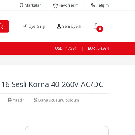
Markalar
Favorilerim
İletişim
Üye Girişi
Yeni Üyelik
0
USD :
47,591
EUR :
54,934
16 Sesli Korna 40-260V AC/DC
Yazdır
Daha ucuzunu buldum