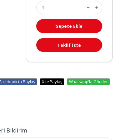
Sepete Ekle
Teklif İste
Facebook'ta Paylaş
X'te Paylaş
Whatsapp'la Gönder
ri Bildirim