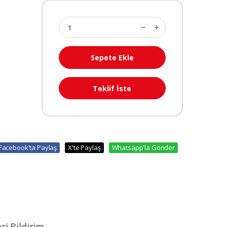
Sepete Ekle
Teklif İste
Facebook'ta Paylaş
X'te Paylaş
Whatsapp'la Gönder
ri Bildirim