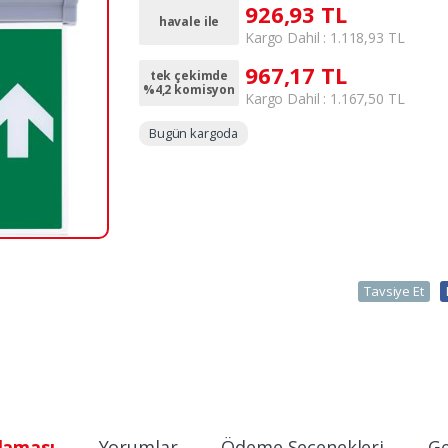
926,93 TL
havale ile
Kargo Dahil : 1.118,93 TL
967,17 TL
tek çekimde
%4,2 komisyon
Kargo Dahil : 1.167,50 TL
Bugün kargoda
Tavsiye Et
laması
Yorumlar
Ödeme Seçenekleri
Ge