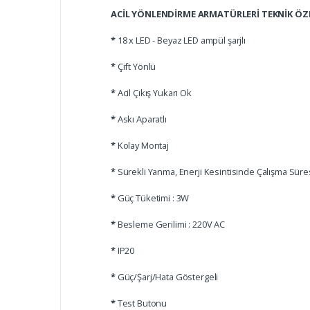
ACİL YÖNLENDİRME ARMATÜRLERİ TEKNİK ÖZE
*
18 x LED - Beyaz LED ampül şarjlı
*
Çift Yönlü
*
Acil Çıkış Yukarı Ok
*
Askı Aparatlı
*
Kolay Montaj
*
Sürekli Yanma, Enerji Kesintisinde Çalışma Süres
*
Güç Tüketimi : 3W
*
Besleme Gerilimi : 220V AC
*
IP20
*
Güç/Şarj/Hata Göstergeli
*
Test Butonu