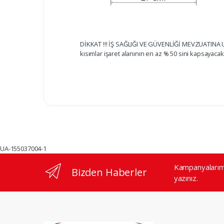
DİKKAT !!! İŞ SAĞLIĞI VE GÜVENLİĞİ MEVZUATINA UY
kısımlar işaret alanının en az % 50 sini kapsayacakt
UA-155037004-1
Kampanyalarımı
Bizden Haberler
yazınız.