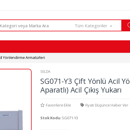
Tüm Kategoriler
il Yönlendirme Armatürleri
SELDA
SG071-Y3 Çift Yönlü Acil Y
Aparatlı) Acil Çıkış Yukarı
Favorilere Ekle
Fiyatı Düşünce Haber Ver
Stok Kodu
: SG071-Y3