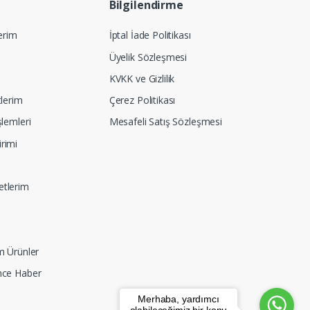
Bilgilendirme
lerim
İptal İade Politikası
Üyelik Sözleşmesi
KVKK ve Gizlilik
tlerim
Çerez Politikası
şlemleri
Mesafeli Satış Sözleşmesi
rimi
etlerim
m Ürünler
nce Haber
Merhaba, yardımcı
olabileceğimiz bir konu