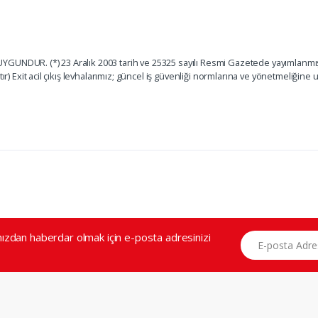
GUNDUR. (*) 23 Aralık 2003 tarih ve 25325 sayılı Resmi Gazetede yayımlanmışt
ır) Exit acil çıkış levhalarımız; güncel iş güvenliği normlarına ve yönetmeliğine
E-posta Adresiniz
zdan haberdar olmak için e-posta adresinizi