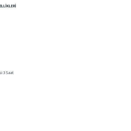
LLİKLERİ
i 3 Saat