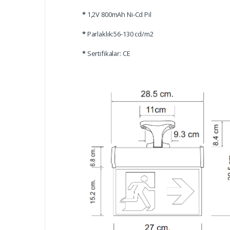
*
1,2V 800mAh Ni-Cd Pil
*
Parlaklık:56-130 cd/m2
*
Sertifikalar: CE