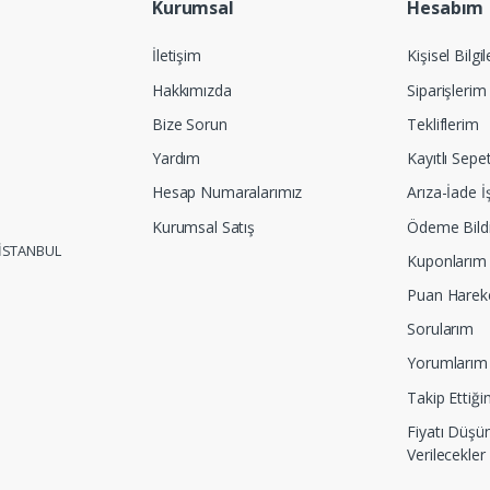
Kurumsal
Hesabım
İletişim
Kişisel Bilgi
Hakkımızda
Siparişlerim
Bize Sorun
Tekliflerim
Yardım
Kayıtlı Sepe
Hesap Numaralarımız
Arıza-İade İ
Kurumsal Satış
Ödeme Bildi
 İSTANBUL
Kuponlarım
Puan Harek
Sorularım
Yorumlarım
Takip Ettiği
Fiyatı Düşü
Verilecekler