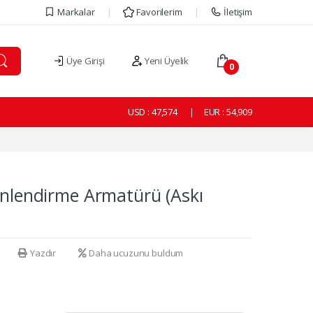
Markalar
Favorilerim
İletişim
Üye Girişi
Yeni Üyelik
0
USD :
47,574
EUR :
54,909
önlendirme Armatürü (Askı
Yazdır
Daha ucuzunu buldum