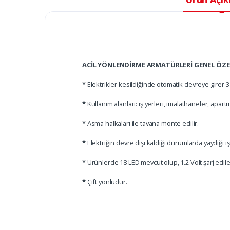
ACİL YÖNLENDİRME ARMATÜRLERİ GENEL ÖZEL
*
Elektrikler kesildiğinde otomatik devreye girer 3 
*
Kullanım alanları: iş yerleri, imalathaneler, apartm
*
Asma halkaları ile tavana monte edilir.
*
Elektriğin devre dışı kaldığı durumlarda yaydığı ı
*
Ürünlerde 18 LED mevcut olup, 1.2 Volt şarj edilebi
*
Çift yönlüdür.