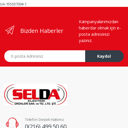
UA-155037004-1
Kampanyalarımızdan
haberdar olmak için e-
Bizden Haberler
posta adresinizi
yazınız.
E-posta Adresiniz
Kaydol
Telefon Destek Hattımız
0(216) 499 50 60