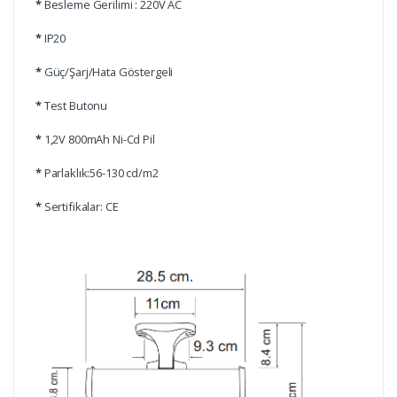
*
Besleme Gerilimi : 220V AC
*
IP20
*
Güç/Şarj/Hata Göstergeli
*
Test Butonu
*
1,2V 800mAh Ni-Cd Pil
*
Parlaklık:56-130 cd/m2
*
Sertifikalar: CE