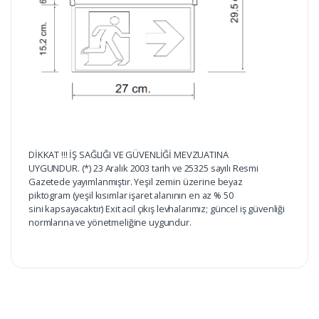
DİKKAT !!! İŞ SAĞLIĞI VE GÜVENLİĞİ MEVZUATINA
UYGUNDUR. (*) 23 Aralık 2003 tarih ve 25325 sayılı Resmi
Gazetede yayımlanmıştır. Yeşil zemin üzerine beyaz
piktogram (yeşil kısımlar işaret alanının en az % 50
sini kapsayacaktır) Exit acil çıkış levhalarımız; güncel iş güvenliği
normlarına ve yönetmeliğine uygundur.