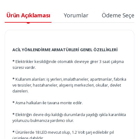
Ürün Açıklaması
Yorumlar
Ödeme Seçene
ACİL YÖNLENDİRME ARMATÜRLERİ GENEL ÖZELLİKLERİ
*
Elektrikler kesildiğinde otomatik devreye girer 3 saat çalışma
süresi vardır.
*
Kullanım alanları: iş yerleri, imalathaneler, apartmanlar, fabrika
ve tesisler, hastahaneler, alışveriş merkezleri, okullar, devlet
daireleri.
*
Asma halkaları ile tavana monte edilir.
*
Elektriğin devre dışı kaldığı durumlarda yaydığı ışıkla karanlıkta
yolunuzu bulmanıza yardımcı olur.
*
Ürünlerde 18 LED mevcut olup, 1.2 Volt şarj edilebilir pil
ürünlere dahildir.