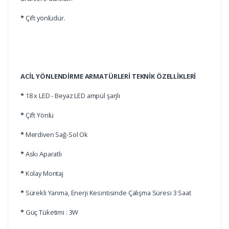
*
Çift yönlüdür.
ACİL YÖNLENDİRME ARMATÜRLERİ TEKNİK ÖZELLİKLERİ
*
18 x LED - Beyaz LED ampül şarjlı
*
Çift Yönlü
*
Merdiven Sağ-Sol Ok
*
Askı Aparatlı
*
Kolay Montaj
*
Sürekli Yanma, Enerji Kesintisinde Çalışma Süresi 3 Saat
*
Güç Tüketimi : 3W