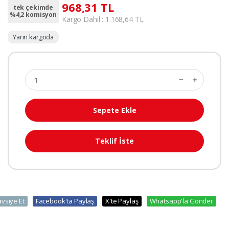
968,31 TL
tek çekimde
%4,2 komisyon
Kargo Dahil : 1.168,64 TL
Yarın kargoda
Sepete Ekle
Teklif İste
avsiye Et
Facebook'ta Paylaş
X'te Paylaş
Whatsapp'la Gönder