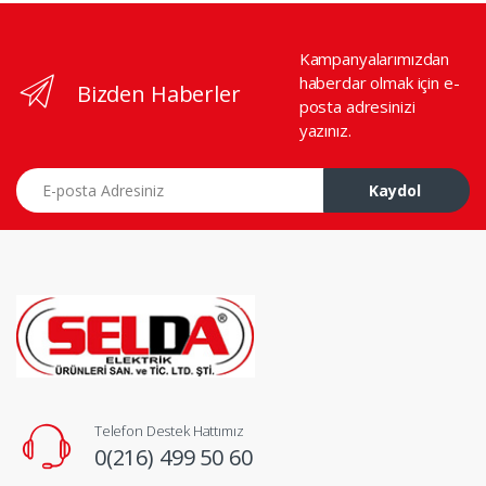
Kampanyalarımızdan
haberdar olmak için e-
Bizden Haberler
posta adresinizi
yazınız.
E-posta Adresiniz
Kaydol
Telefon Destek Hattımız
0(216) 499 50 60