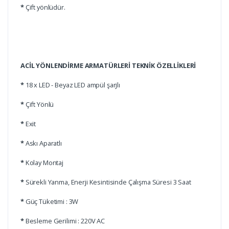
*
Çift yönlüdür.
ACİL YÖNLENDİRME ARMATÜRLERİ TEKNİK ÖZELLİKLERİ
*
18 x LED - Beyaz LED ampül şarjlı
*
Çift Yönlü
*
Exit
*
Askı Aparatlı
*
Kolay Montaj
*
Sürekli Yanma, Enerji Kesintisinde Çalışma Süresi 3 Saat
*
Güç Tüketimi : 3W
*
Besleme Gerilimi : 220V AC