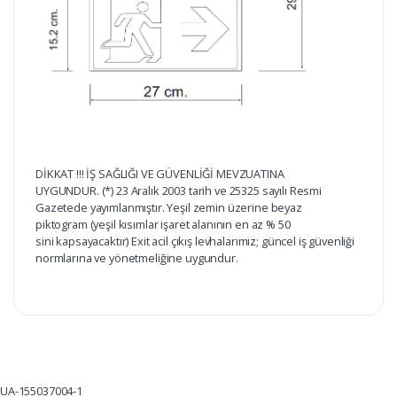
DİKKAT !!! İŞ SAĞLIĞI VE GÜVENLİĞİ MEVZUATINA
UYGUNDUR. (*) 23 Aralık 2003 tarih ve 25325 sayılı Resmi
Gazetede yayımlanmıştır. Yeşil zemin üzerine beyaz
piktogram (yeşil kısımlar işaret alanının en az % 50
sini kapsayacaktır) Exit acil çıkış levhalarımız; güncel iş güvenliği
normlarına ve yönetmeliğine uygundur.
UA-155037004-1