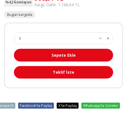
%4,2 komisyon
Kargo Dahil : 1.168,64 TL
Bugün kargoda
Sepete Ekle
Teklif İste
avsiye Et
Facebook'ta Paylaş
X'te Paylaş
Whatsapp'la Gönder