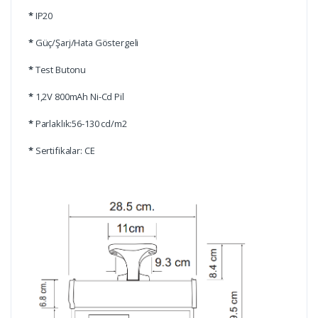
*
IP20
*
Güç/Şarj/Hata Göstergeli
*
Test Butonu
*
1,2V 800mAh Ni-Cd Pil
*
Parlaklık:56-130 cd/m2
*
Sertifikalar: CE