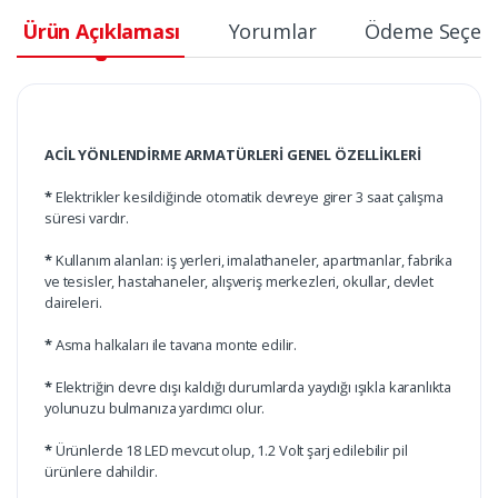
Ürün Açıklaması
Yorumlar
Ödeme Seçene
ACİL YÖNLENDİRME ARMATÜRLERİ GENEL ÖZELLİKLERİ
*
Elektrikler kesildiğinde otomatik devreye girer 3 saat çalışma
süresi vardır.
*
Kullanım alanları: iş yerleri, imalathaneler, apartmanlar, fabrika
ve tesisler, hastahaneler, alışveriş merkezleri, okullar, devlet
daireleri.
*
Asma halkaları ile tavana monte edilir.
*
Elektriğin devre dışı kaldığı durumlarda yaydığı ışıkla karanlıkta
yolunuzu bulmanıza yardımcı olur.
*
Ürünlerde 18 LED mevcut olup, 1.2 Volt şarj edilebilir pil
ürünlere dahildir.