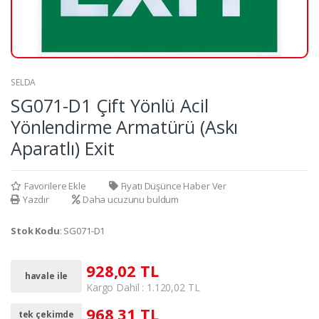
SELDA
SG071-D1 Çift Yönlü Acil
Yönlendirme Armatürü (Askı
Aparatlı) Exit
Favorilere Ekle
Fiyatı Düşünce Haber Ver
Yazdır
Daha ucuzunu buldum
Stok Kodu
: SG071-D1
928,02 TL
havale ile
Kargo Dahil : 1.120,02 TL
968,31 TL
tek çekimde