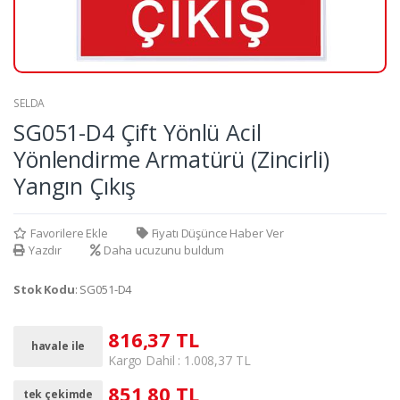
SELDA
SG051-D4 Çift Yönlü Acil
Yönlendirme Armatürü (Zincirli)
Yangın Çıkış
Favorilere Ekle
Fiyatı Düşünce Haber Ver
Yazdır
Daha ucuzunu buldum
Stok Kodu
: SG051-D4
816,37 TL
havale ile
Kargo Dahil : 1.008,37 TL
851,80 TL
tek çekimde