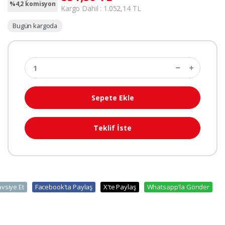
%4,2 komisyon
Kargo Dahil : 1.052,14 TL
Bugün kargoda
Sepete Ekle
Teklif İste
avsiye Et
Facebook'ta Paylaş
X'te Paylaş
Whatsapp'la Gönder