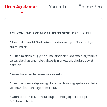
Ürün Açıklaması
Yorumlar
Ödeme Seçene
ACİL YÖNLENDİRME ARMATÜRLERİ GENEL ÖZELLİKLERİ
*
Elektrikler kesildiğinde otomatik devreye girer 3 saat çalışma
süresi vardır.
*
Kullanım alanları: iş yerleri, imalathaneler, apartmanlar, fabrika
ve tesisler, hastahaneler, alışveriş merkezleri, okullar, devlet
daireleri.
*
Asma halkaları ile tavana monte edilir.
*
Elektriğin devre dışı kaldığı durumlarda yaydığı ışıkla karanlıkta
yolunuzu bulmanıza yardımcı olur.
*
Ürünlerde 18 LED mevcut olup, 1.2 Volt şarj edilebilir pil
ürünlere dahildir.