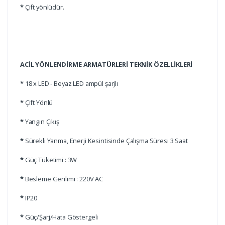
*
Çift yönlüdür.
ACİL YÖNLENDİRME ARMATÜRLERİ TEKNİK ÖZELLİKLERİ
*
18 x LED - Beyaz LED ampül şarjlı
*
Çift Yönlü
*
Yangın Çıkış
*
Sürekli Yanma, Enerji Kesintisinde Çalışma Süresi 3 Saat
*
Güç Tüketimi : 3W
*
Besleme Gerilimi : 220V AC
*
IP20
*
Güç/Şarj/Hata Göstergeli