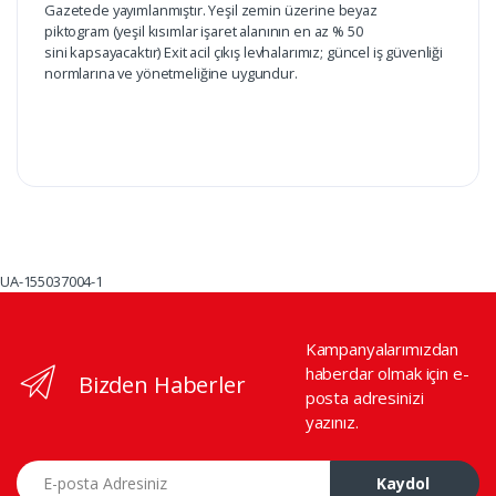
Gazetede yayımlanmıştır. Yeşil zemin üzerine beyaz
piktogram (yeşil kısımlar işaret alanının en az % 50
sini kapsayacaktır) Exit acil çıkış levhalarımız; güncel iş güvenliği
normlarına ve yönetmeliğine uygundur.
UA-155037004-1
Kampanyalarımızdan
haberdar olmak için e-
Bizden Haberler
posta adresinizi
yazınız.
E-posta Adresiniz
Kaydol