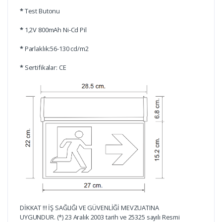
*
Test Butonu
*
1,2V 800mAh Ni-Cd Pil
*
Parlaklık:56-130 cd/m2
*
Sertifikalar: CE
DİKKAT !!! İŞ SAĞLIĞI VE GÜVENLİĞİ MEVZUATINA
UYGUNDUR. (*) 23 Aralık 2003 tarih ve 25325 sayılı Resmi