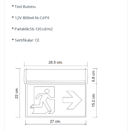
*
Test Butonu
*
1,2V 800mA Ni-Cd Pil
*
Parlaklık:56-130 cd/m2
*
Sertifikalar: CE