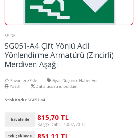
SELDA
SG051-A4 Çift Yönlü Acil
Yönlendirme Armatürü (Zincirli)
Merdiven Aşağı
Favorilere Ekle
Fiyatı Düşünce Haber Ver
Yazdır
Daha ucuzunu buldum
Stok Kodu
: SG051-A4
815,70 TL
havale ile
Kargo Dahil : 1.007,70 TL
851,11 TL
tek çekimde