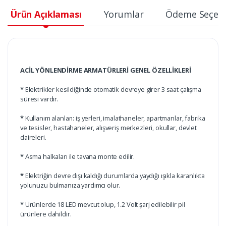
Ürün Açıklaması
Yorumlar
Ödeme Seçene
ACİL YÖNLENDİRME ARMATÜRLERİ GENEL ÖZELLİKLERİ
*
Elektrikler kesildiğinde otomatik devreye girer 3 saat çalışma
süresi vardır.
*
Kullanım alanları: iş yerleri, imalathaneler, apartmanlar, fabrika
ve tesisler, hastahaneler, alışveriş merkezleri, okullar, devlet
daireleri.
*
Asma halkaları ile tavana monte edilir.
*
Elektriğin devre dışı kaldığı durumlarda yaydığı ışıkla karanlıkta
yolunuzu bulmanıza yardımcı olur.
*
Ürünlerde 18 LED mevcut olup, 1.2 Volt şarj edilebilir pil
ürünlere dahildir.