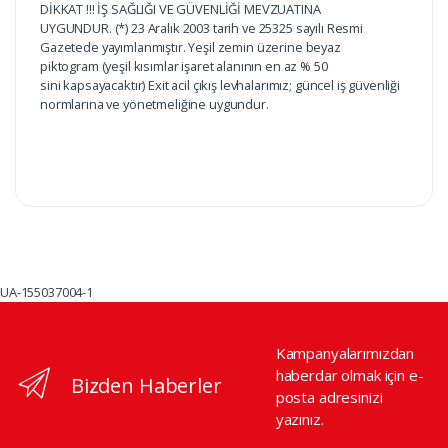
DİKKAT !!! İŞ SAĞLIĞI VE GÜVENLİĞİ MEVZUATINA
UYGUNDUR. (*) 23 Aralık 2003 tarih ve 25325 sayılı Resmi
Gazetede yayımlanmıştır. Yeşil zemin üzerine beyaz
piktogram (yeşil kısımlar işaret alanının en az % 50
sini kapsayacaktır) Exit acil çıkış levhalarımız; güncel iş güvenliği
normlarına ve yönetmeliğine uygundur.
UA-155037004-1
Kampanyalarımızdan
haberdar olmak için e-
Bizden Haberler
posta adresinizi
yazınız.