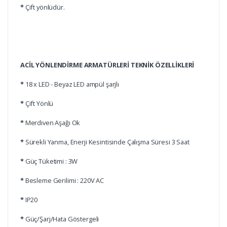
*
Çift yönlüdür.
ACİL YÖNLENDİRME ARMATÜRLERİ TEKNİK ÖZELLİKLERİ
*
18 x LED - Beyaz LED ampül şarjlı
*
Çift Yönlü
*
Merdiven Aşağı Ok
*
Sürekli Yanma, Enerji Kesintisinde Çalışma Süresi 3 Saat
*
Güç Tüketimi : 3W
*
Besleme Gerilimi : 220V AC
*
IP20
*
Güç/Şarj/Hata Göstergeli