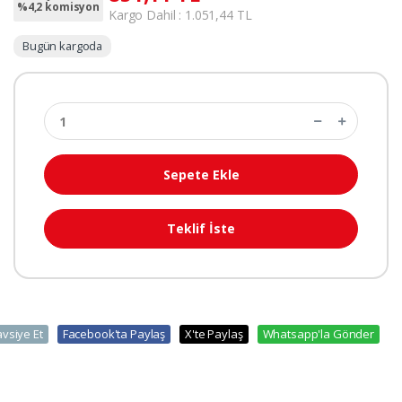
%4,2 komisyon
Kargo Dahil : 1.051,44 TL
Bugün kargoda
Sepete Ekle
Teklif İste
avsiye Et
Facebook'ta Paylaş
X'te Paylaş
Whatsapp'la Gönder