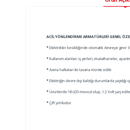
ACİL YÖNLENDİRME ARMATÜRLERİ GENEL ÖZEL
*
Elektrikler kesildiğinde otomatik devreye girer 3 
*
Kullanım alanları: iş yerleri, imalathaneler, apartm
*
Asma halkaları ile tavana monte edilir.
*
Elektriğin devre dışı kaldığı durumlarda yaydığı ı
*
Ürünlerde 18 LED mevcut olup, 1.2 Volt şarj edilebi
*
Çift yönlüdür.