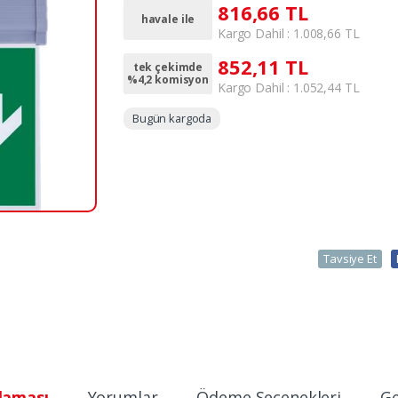
816,66 TL
havale ile
Kargo Dahil : 1.008,66 TL
852,11 TL
tek çekimde
%4,2 komisyon
Kargo Dahil : 1.052,44 TL
Bugün kargoda
Tavsiye Et
laması
Yorumlar
Ödeme Seçenekleri
Ge