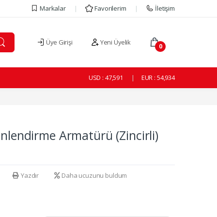
Markalar
Favorilerim
İletişim
Üye Girişi
Yeni Üyelik
0
USD :
47,591
EUR :
54,934
nlendirme Armatürü (Zincirli)
Yazdır
Daha ucuzunu buldum