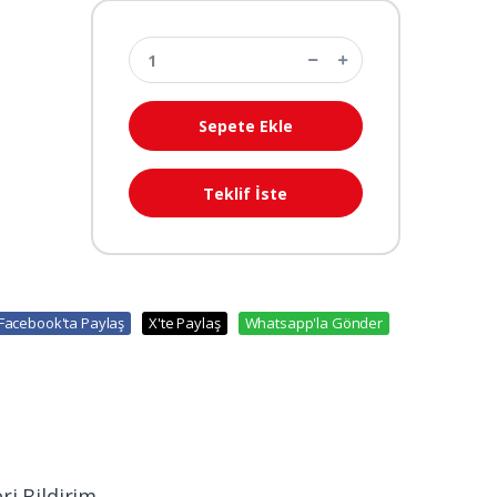
Sepete Ekle
Teklif İste
Facebook'ta Paylaş
X'te Paylaş
Whatsapp'la Gönder
ri Bildirim