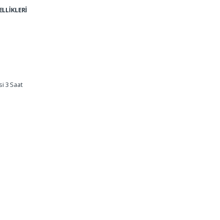
LLİKLERİ
i 3 Saat