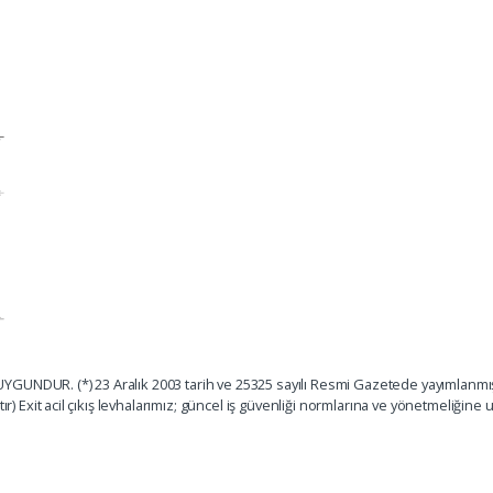
GUNDUR. (*) 23 Aralık 2003 tarih ve 25325 sayılı Resmi Gazetede yayımlanmışt
ır) Exit acil çıkış levhalarımız; güncel iş güvenliği normlarına ve yönetmeliğine