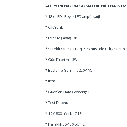
ACİL YÖNLENDİRME ARMATÜRLERİ TEKNİK ÖZE
*
18 x LED - Beyaz LED ampül şarjlı
*
Çift Yönlü
*
Exit Çıkış Aşağı Ok
*
Sürekli Yanma, Enerji Kesintisinde Çalışma Süres
*
Güç Tüketimi : 3W
*
Besleme Gerilimi : 220V AC
*
IP20
*
Güç/Şarj/Hata Göstergeli
*
Test Butonu
*
1,2V 800mAh Ni-Cd Pil
*
Parlaklık:56-130 cd/m2