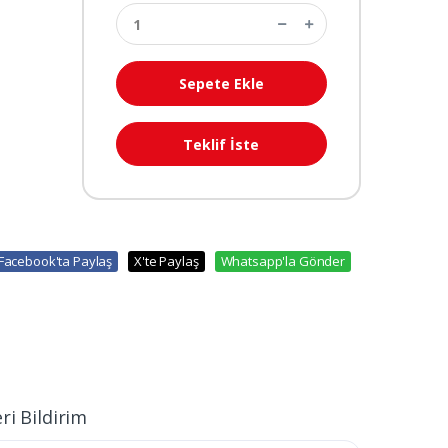
Sepete Ekle
Teklif İste
Facebook'ta Paylaş
X'te Paylaş
Whatsapp'la Gönder
ri Bildirim