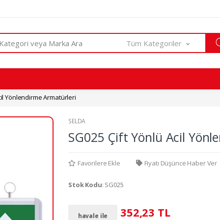
Tüm Kategoriler
il Yönlendirme Armatürleri
SELDA
SG025 Çift Yönlü Acil Yön
Favorilere Ekle
Fiyatı Düşünce Haber Ver
Stok Kodu
: SG025
352,23 TL
havale ile