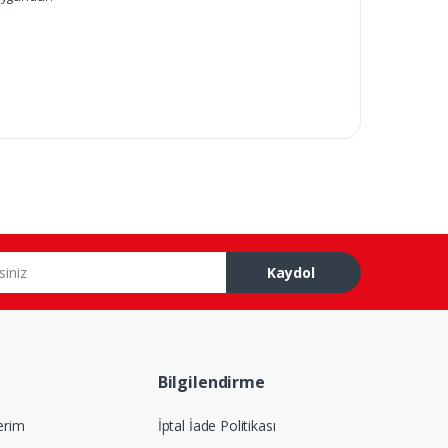
Kaydol
Bilgilendirme
lerim
İptal İade Politikası