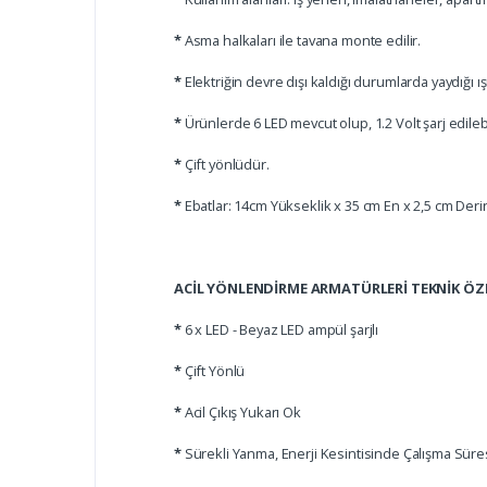
*
Asma halkaları ile tavana monte edilir.
*
Elektriğin devre dışı kaldığı durumlarda yaydığı ı
*
Ürünlerde 6 LED mevcut olup, 1.2 Volt şarj edilebil
*
Çift yönlüdür.
*
Ebatlar: 14cm Yükseklik x 35 cm En x 2,5 cm Derin
ACİL YÖNLENDİRME ARMATÜRLERİ TEKNİK ÖZE
*
6 x LED - Beyaz LED ampül şarjlı
*
Çift Yönlü
*
Acil Çıkış Yukarı Ok
*
Sürekli Yanma, Enerji Kesintisinde Çalışma Süres