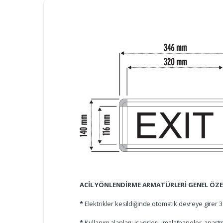
ACİL YÖNLENDİRME ARMATÜRLERİ GENEL ÖZEL
*
Elektrikler kesildiğinde otomatik devreye girer 3 
*
Kullanım alanları: iş yerleri, imalathaneler, apartm