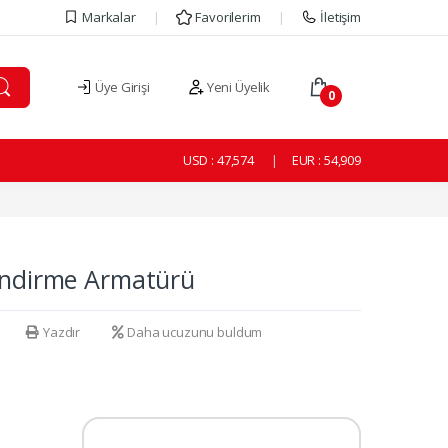
Markalar
Favorilerim
İletişim
Üye Girişi
Yeni Üyelik
0
USD :
47,574
EUR :
54,909
lendirme Armatürü
Yazdır
Daha ucuzunu buldum