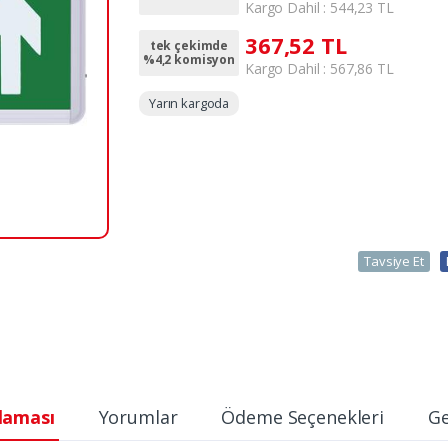
Kargo Dahil : 544,23 TL
367,52 TL
tek çekimde
%4,2 komisyon
Kargo Dahil : 567,86 TL
Yarın kargoda
Tavsiye Et
laması
Yorumlar
Ödeme Seçenekleri
Ge