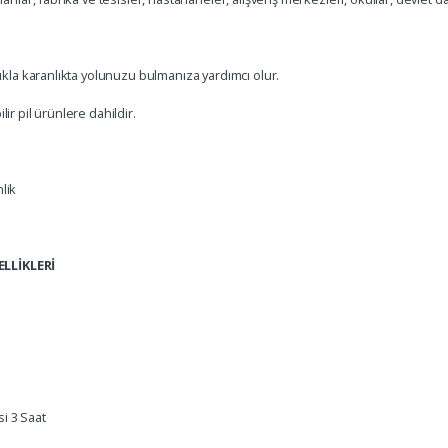
şıkla karanlıkta yolunuzu bulmanıza yardımcı olur.
ir pil ürünlere dahildir.
lik
LLİKLERİ
i 3 Saat