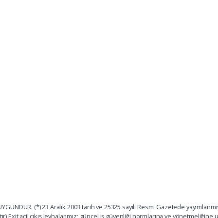
GUNDUR. (*) 23 Aralık 2003 tarih ve 25325 sayılı Resmi Gazetede yayımlanmışt
ır) Exit acil çıkış levhalarımız; güncel iş güvenliği normlarına ve yönetmeliğine