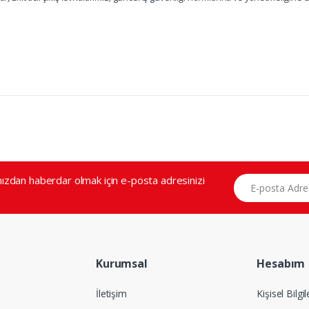
E-posta Adresiniz
zdan haberdar olmak için e-posta adresinizi
Kurumsal
Hesabım
İletişim
Kişisel Bilgi