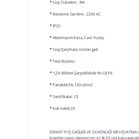
*
Güç Tüketimi : 3W
*
Besleme Gerilimi : 220V AC
*
IP20
*
Alüminyum Kasa, Cam Yüzey
*
Güç/Şarj/Hata Göstergeli
*
Test Butonu
*
1,2V 600mA Şarjedilebilir Ni-Cd Pil
*
Parlaklık:56-130 cd/m2
*
Sertifikalar: CE
*
Koli Adeti:20
DİKKAT !!! İŞ SAĞLIĞI VE GÜVENLİĞİ MEVZUATINA UY
kısımlar işaret alanının en az % 50 sini kapsayacakt